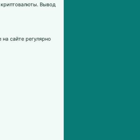
, криптовалюты. Вывод
е на сайте регулярно