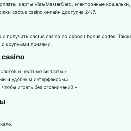
оплаты: карты Visa/MasterCard, электронные кошельки
ки cactus casino онлайн доступна 24/7.
и получить cactus casino no deposit bonus codes. Такж
 с крупными призами.
 casino
 слотов и честные выплаты.»
ями и удобным интерфейсом.»
, чтобы играть без ограничений.»
сы
кало.