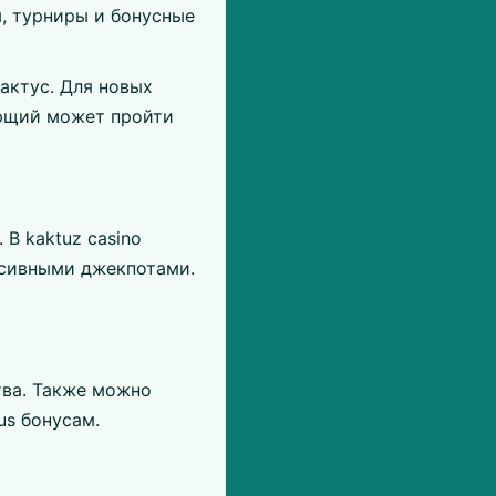
ы, турниры и бонусные
актус. Для новых
ающий может пройти
 В kaktuz casino
ссивными джекпотами.
тва. Также можно
us бонусам.