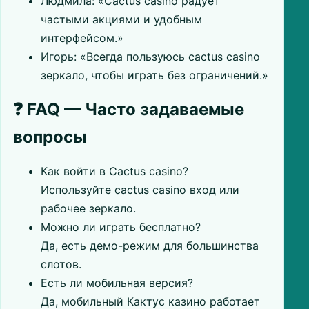
Людмила: «Cactus casino радует
частыми акциями и удобным
интерфейсом.»
Игорь: «Всегда пользуюсь cactus casino
зеркало, чтобы играть без ограничений.»
❓ FAQ — Часто задаваемые
вопросы
Как войти в Cactus casino?
Используйте cactus casino вход или
рабочее зеркало.
Можно ли играть бесплатно?
Да, есть демо-режим для большинства
слотов.
Есть ли мобильная версия?
Да, мобильный Кактус казино работает