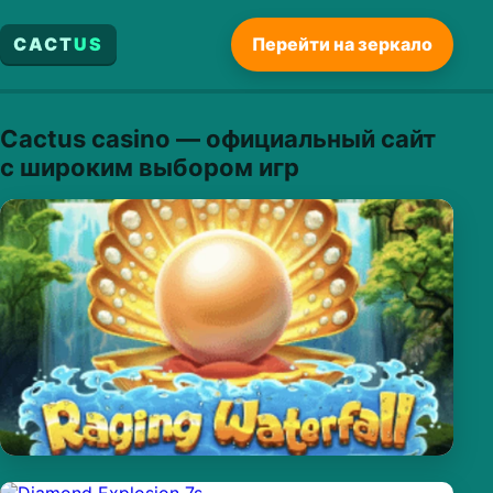
CACT
US
Перейти на зеркало
Cactus casino — официальный сайт
с широким выбором игр