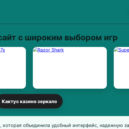
сайт с широким выбором игр
Кактус казино зеркало
а, которая объединила удобный интерфейс, надежную з