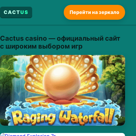
CACT
US
Перейти на зеркало
Cactus casino — официальный сайт
с широким выбором игр