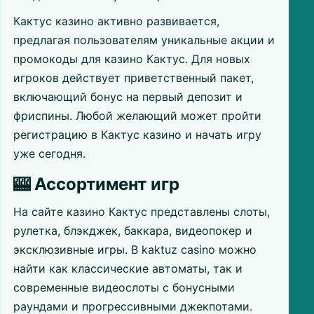
Кактус казино активно развивается,
предлагая пользователям уникальные акции и
промокоды для казино Кактус. Для новых
игроков действует приветственный пакет,
включающий бонус на первый депозит и
фриспины. Любой желающий может пройти
регистрацию в Кактус казино и начать игру
уже сегодня.
🎰 Ассортимент игр
На сайте казино Кактус представлены слоты,
рулетка, блэкджек, баккара, видеопокер и
эксклюзивные игры. В kaktuz casino можно
найти как классические автоматы, так и
современные видеослоты с бонусными
раундами и прогрессивными джекпотами.