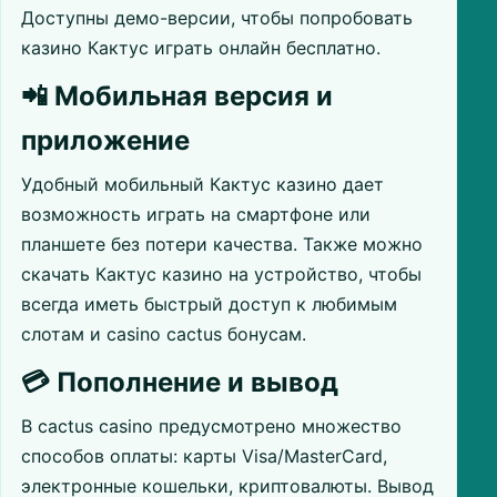
Доступны демо-версии, чтобы попробовать
казино Кактус играть онлайн бесплатно.
📲 Мобильная версия и
приложение
Удобный мобильный Кактус казино дает
возможность играть на смартфоне или
планшете без потери качества. Также можно
скачать Кактус казино на устройство, чтобы
всегда иметь быстрый доступ к любимым
слотам и casino cactus бонусам.
💳 Пополнение и вывод
В cactus casino предусмотрено множество
способов оплаты: карты Visa/MasterCard,
электронные кошельки, криптовалюты. Вывод