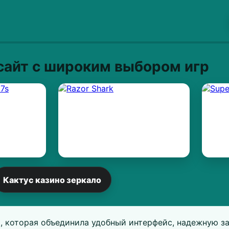
сайт с широким выбором игр
Кактус казино зеркало
а, которая объединила удобный интерфейс, надежную з