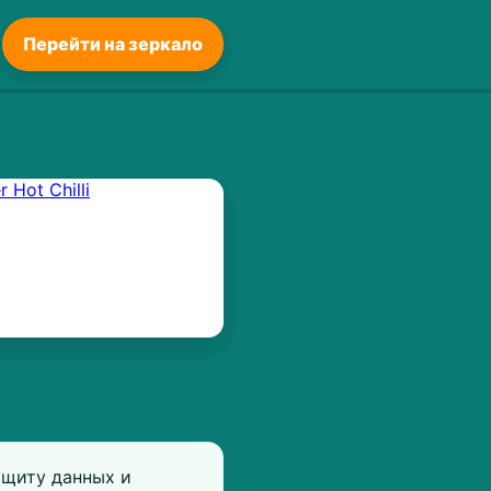
Перейти на зеркало
ащиту данных и