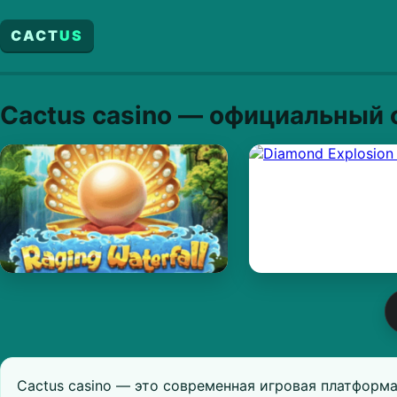
CACT
US
Cactus casino — официальный 
Cactus casino — это современная игровая платформ