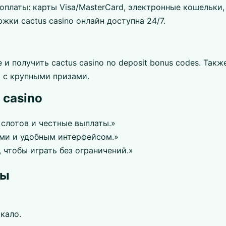
оплаты: карты Visa/MasterCard, электронные кошельки
ки cactus casino онлайн доступна 24/7.
и получить cactus casino no deposit bonus codes. Такж
 с крупными призами.
 casino
 слотов и честные выплаты.»
ями и удобным интерфейсом.»
, чтобы играть без ограничений.»
сы
кало.