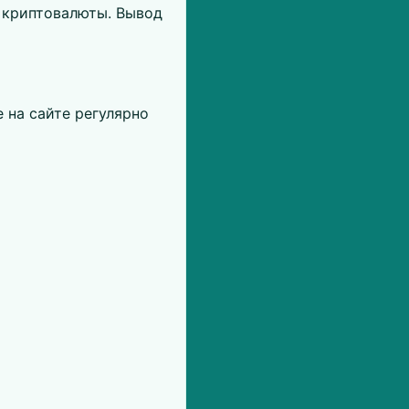
, криптовалюты. Вывод
е на сайте регулярно