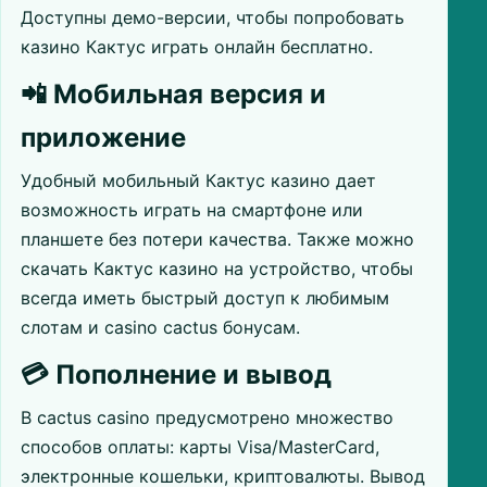
Доступны демо-версии, чтобы попробовать
казино Кактус играть онлайн бесплатно.
📲 Мобильная версия и
приложение
Удобный мобильный Кактус казино дает
возможность играть на смартфоне или
планшете без потери качества. Также можно
скачать Кактус казино на устройство, чтобы
всегда иметь быстрый доступ к любимым
слотам и casino cactus бонусам.
💳 Пополнение и вывод
В cactus casino предусмотрено множество
способов оплаты: карты Visa/MasterCard,
электронные кошельки, криптовалюты. Вывод