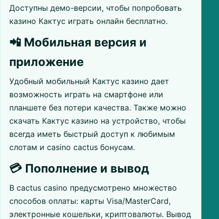
Доступны демо-версии, чтобы попробовать
казино Кактус играть онлайн бесплатно.
📲 Мобильная версия и
приложение
Удобный мобильный Кактус казино дает
возможность играть на смартфоне или
планшете без потери качества. Также можно
скачать Кактус казино на устройство, чтобы
всегда иметь быстрый доступ к любимым
слотам и casino cactus бонусам.
💳 Пополнение и вывод
В cactus casino предусмотрено множество
способов оплаты: карты Visa/MasterCard,
электронные кошельки, криптовалюты. Вывод