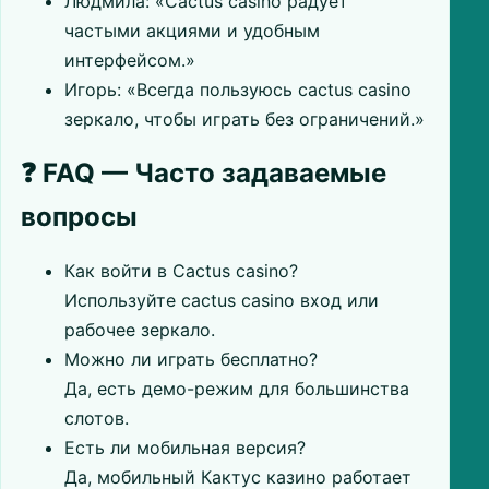
Людмила: «Cactus casino радует
частыми акциями и удобным
интерфейсом.»
Игорь: «Всегда пользуюсь cactus casino
зеркало, чтобы играть без ограничений.»
❓ FAQ — Часто задаваемые
вопросы
Как войти в Cactus casino?
Используйте cactus casino вход или
рабочее зеркало.
Можно ли играть бесплатно?
Да, есть демо-режим для большинства
слотов.
Есть ли мобильная версия?
Да, мобильный Кактус казино работает