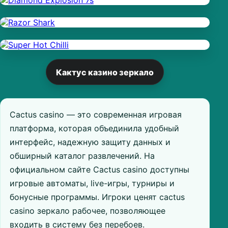
Кактус казино зеркало
Cactus casino — это современная игровая
платформа, которая объединила удобный
интерфейс, надежную защиту данных и
обширный каталог развлечений. На
официальном сайте Cactus casino доступны
игровые автоматы, live-игры, турниры и
бонусные программы. Игроки ценят cactus
casino зеркало рабочее, позволяющее
входить в систему без перебоев.