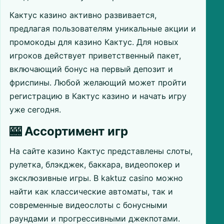
Кактус казино активно развивается,
предлагая пользователям уникальные акции и
промокоды для казино Кактус. Для новых
игроков действует приветственный пакет,
включающий бонус на первый депозит и
фриспины. Любой желающий может пройти
регистрацию в Кактус казино и начать игру
уже сегодня.
🎰 Ассортимент игр
На сайте казино Кактус представлены слоты,
рулетка, блэкджек, баккара, видеопокер и
эксклюзивные игры. В kaktuz casino можно
найти как классические автоматы, так и
современные видеослоты с бонусными
раундами и прогрессивными джекпотами.