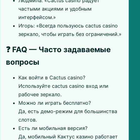
Людмила: «Cactus casino радует
частыми акциями и удобным
интерфейсом.»
Игорь: «Всегда пользуюсь cactus casino
зеркало, чтобы играть без ограничений.»
❓ FAQ — Часто задаваемые
вопросы
Как войти в Cactus casino?
Используйте cactus casino вход или
рабочее зеркало.
Можно ли играть бесплатно?
Да, есть демо-режим для большинства
слотов.
Есть ли мобильная версия?
Да, мобильный Кактус казино работает