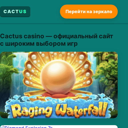
CACT
US
Перейти на зеркало
Cactus casino — официальный сайт
с широким выбором игр