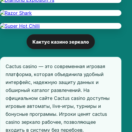
Кактус казино зеркало
Cactus casino — это современная игровая
платформа, которая объединила удобный
интерфейс, надежную защиту данных и
обширный каталог развлечений. На
официальном сайте Cactus casino доступны
игровые автоматы, live-игры, турниры и
бонусные программы. Игроки ценят cactus
casino зеркало рабочее, позволяющее
входить в систему без перебоев.