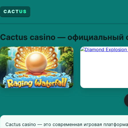
CACT
US
Cactus casino — официальный 
Cactus casino — это современная игровая платформ