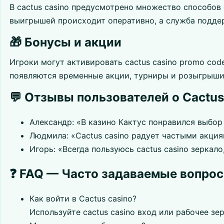
В cactus casino предусмотрено множество способов 
выигрышей происходит оперативно, а служба поддерж
🎁 Бонусы и акции
Игроки могут активировать cactus casino promo code 
появляются временные акции, турниры и розыгрыши
💬 Отзывы пользователей о Cactus
Александр: «В казино Кактус понравился выбор
Людмила: «Cactus casino радует частыми акци
Игорь: «Всегда пользуюсь cactus casino зеркало
❓ FAQ — Часто задаваемые вопро
Как войти в Cactus casino?
Используйте cactus casino вход или рабочее зер