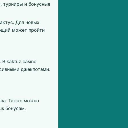
ы, турниры и бонусные
актус. Для новых
ающий может пройти
 В kaktuz casino
ссивными джекпотами.
тва. Также можно
us бонусам.