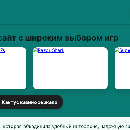
сайт с широким выбором игр
Кактус казино зеркало
а, которая объединила удобный интерфейс, надежную з