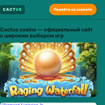
CACT
US
Перейти на зеркало
Cactus casino — официальный сайт
с широким выбором игр