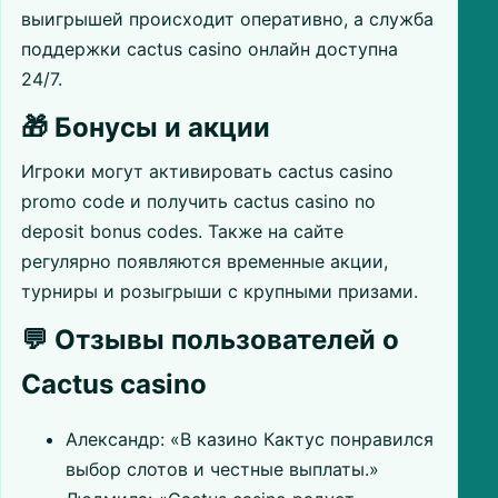
выигрышей происходит оперативно, а служба
поддержки cactus casino онлайн доступна
24/7.
🎁 Бонусы и акции
Игроки могут активировать cactus casino
promo code и получить cactus casino no
deposit bonus codes. Также на сайте
регулярно появляются временные акции,
турниры и розыгрыши с крупными призами.
💬 Отзывы пользователей о
Cactus casino
Александр: «В казино Кактус понравился
выбор слотов и честные выплаты.»