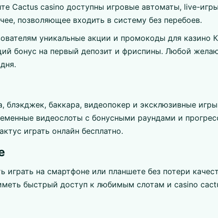
е Cactus casino доступны игровые автоматы, live-игр
очее, позволяющее входить в систему без перебоев.
зователям уникальные акции и промокоды для казино К
щий бонус на первый депозит и фриспины. Любой жел
дня.
, блэкджек, баккара, видеопокер и эксклюзивные игры.
временные видеослоты с бонусными раундами и прогре
ктус играть онлайн бесплатно.
е
 играть на смартфоне или планшете без потери качес
 иметь быстрый доступ к любимым слотам и casino cact