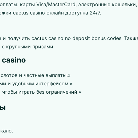
оплаты: карты Visa/MasterCard, электронные кошельки
ки cactus casino онлайн доступна 24/7.
и получить cactus casino no deposit bonus codes. Такж
 с крупными призами.
 casino
 слотов и честные выплаты.»
ями и удобным интерфейсом.»
, чтобы играть без ограничений.»
сы
кало.