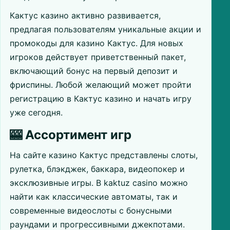
Кактус казино активно развивается,
предлагая пользователям уникальные акции и
промокоды для казино Кактус. Для новых
игроков действует приветственный пакет,
включающий бонус на первый депозит и
фриспины. Любой желающий может пройти
регистрацию в Кактус казино и начать игру
уже сегодня.
🎰 Ассортимент игр
На сайте казино Кактус представлены слоты,
рулетка, блэкджек, баккара, видеопокер и
эксклюзивные игры. В kaktuz casino можно
найти как классические автоматы, так и
современные видеослоты с бонусными
раундами и прогрессивными джекпотами.