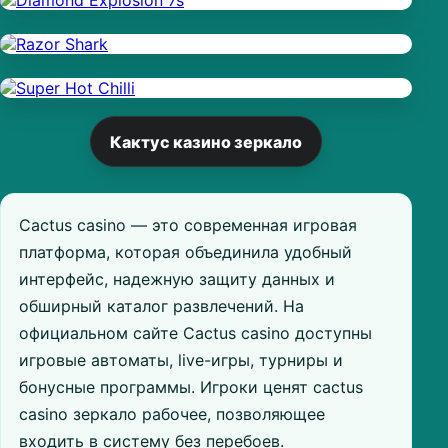
Кактус казино зеркало
Cactus casino — это современная игровая
платформа, которая объединила удобный
интерфейс, надежную защиту данных и
обширный каталог развлечений. На
официальном сайте Cactus casino доступны
игровые автоматы, live-игры, турниры и
бонусные программы. Игроки ценят cactus
casino зеркало рабочее, позволяющее
входить в систему без перебоев.