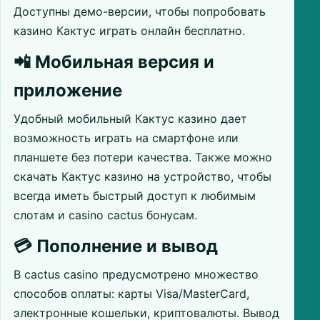
Доступны демо-версии, чтобы попробовать
казино Кактус играть онлайн бесплатно.
📲 Мобильная версия и
приложение
Удобный мобильный Кактус казино дает
возможность играть на смартфоне или
планшете без потери качества. Также можно
скачать Кактус казино на устройство, чтобы
всегда иметь быстрый доступ к любимым
слотам и casino cactus бонусам.
💳 Пополнение и вывод
В cactus casino предусмотрено множество
способов оплаты: карты Visa/MasterCard,
электронные кошельки, криптовалюты. Вывод