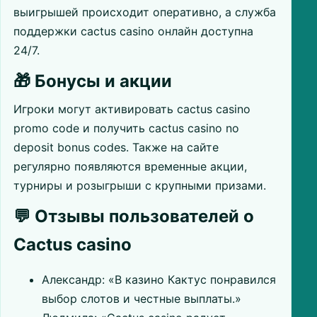
выигрышей происходит оперативно, а служба
поддержки cactus casino онлайн доступна
24/7.
🎁 Бонусы и акции
Игроки могут активировать cactus casino
promo code и получить cactus casino no
deposit bonus codes. Также на сайте
регулярно появляются временные акции,
турниры и розыгрыши с крупными призами.
💬 Отзывы пользователей о
Cactus casino
Александр: «В казино Кактус понравился
выбор слотов и честные выплаты.»