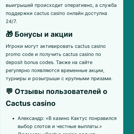
выигрышей происходит оперативно, а служба
поддержки cactus casino онлайн доступна
24/7.
🎁 Бонусы и акции
Игроки могут активировать cactus casino
promo code и получить cactus casino no
deposit bonus codes. Также на сайте
регулярно появляются временные акции,
турниры и розыгрыши с крупными призами.
💬 Отзывы пользователей о
Cactus casino
Александр: «В казино Кактус понравился
выбор слотов и честные выплаты.»