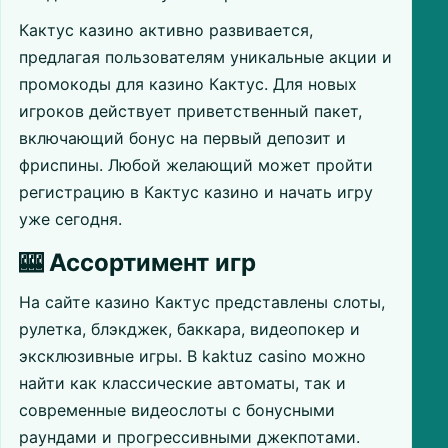
Кактус казино активно развивается,
предлагая пользователям уникальные акции и
промокоды для казино Кактус. Для новых
игроков действует приветственный пакет,
включающий бонус на первый депозит и
фриспины. Любой желающий может пройти
регистрацию в Кактус казино и начать игру
уже сегодня.
🎰 Ассортимент игр
На сайте казино Кактус представлены слоты,
рулетка, блэкджек, баккара, видеопокер и
эксклюзивные игры. В kaktuz casino можно
найти как классические автоматы, так и
современные видеослоты с бонусными
раундами и прогрессивными джекпотами.