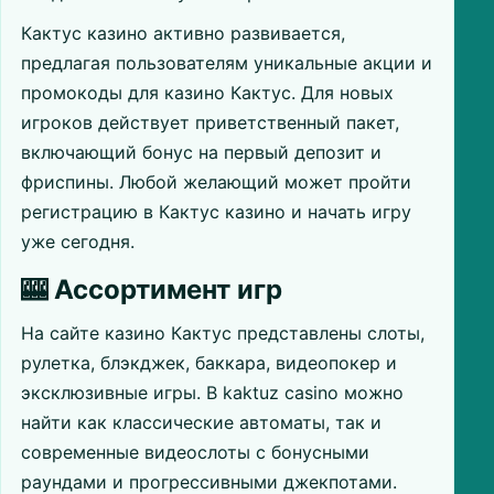
Кактус казино активно развивается,
предлагая пользователям уникальные акции и
промокоды для казино Кактус. Для новых
игроков действует приветственный пакет,
включающий бонус на первый депозит и
фриспины. Любой желающий может пройти
регистрацию в Кактус казино и начать игру
уже сегодня.
🎰 Ассортимент игр
На сайте казино Кактус представлены слоты,
рулетка, блэкджек, баккара, видеопокер и
эксклюзивные игры. В kaktuz casino можно
найти как классические автоматы, так и
современные видеослоты с бонусными
раундами и прогрессивными джекпотами.