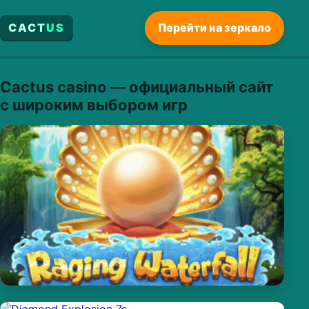
CACT
US
Перейти на зеркало
Cactus casino — официальный сайт
с широким выбором игр