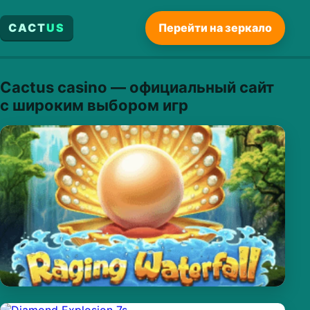
CACT
US
Перейти на зеркало
Cactus casino — официальный сайт
с широким выбором игр