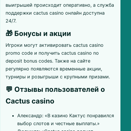
выигрышей происходит оперативно, а служба
поддержки cactus casino онлайн доступна
24/7.
🎁 Бонусы и акции
Игроки могут активировать cactus casino
promo code и получить cactus casino no
deposit bonus codes. Также на сайте
регулярно появляются временные акции,
турниры и розыгрыши с крупными призами.
💬 Отзывы пользователей о
Cactus casino
Александр: «В казино Кактус понравился
выбор слотов и честные выплаты.»