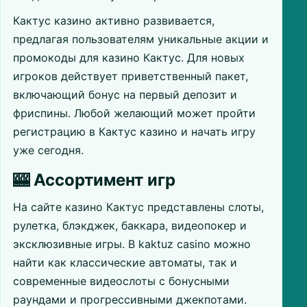
Кактус казино активно развивается,
предлагая пользователям уникальные акции и
промокоды для казино Кактус. Для новых
игроков действует приветственный пакет,
включающий бонус на первый депозит и
фриспины. Любой желающий может пройти
регистрацию в Кактус казино и начать игру
уже сегодня.
🎰 Ассортимент игр
На сайте казино Кактус представлены слоты,
рулетка, блэкджек, баккара, видеопокер и
эксклюзивные игры. В kaktuz casino можно
найти как классические автоматы, так и
современные видеослоты с бонусными
раундами и прогрессивными джекпотами.