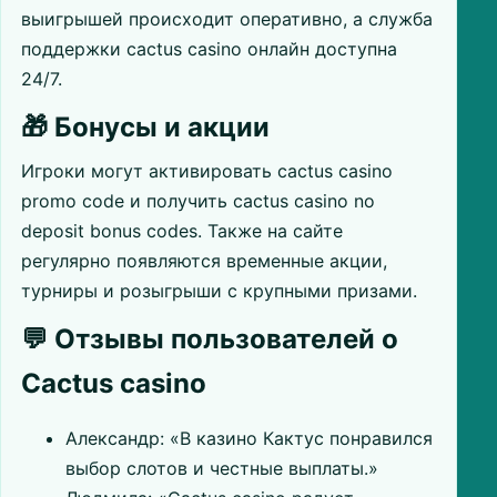
выигрышей происходит оперативно, а служба
поддержки cactus casino онлайн доступна
24/7.
🎁 Бонусы и акции
Игроки могут активировать cactus casino
promo code и получить cactus casino no
deposit bonus codes. Также на сайте
регулярно появляются временные акции,
турниры и розыгрыши с крупными призами.
💬 Отзывы пользователей о
Cactus casino
Александр: «В казино Кактус понравился
выбор слотов и честные выплаты.»