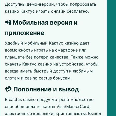
Доступны демо-версии, чтобы попробовать
казино Кактус играть онлайн бесплатно.
📲 Мобильная версия и
приложение
Удобный мобильный Кактус казино дает
возможность играть на смартфоне или
планшете без потери качества. Также можно
скачать Кактус казино на устройство, чтобы
всегда иметь быстрый доступ к любимым
слотам и casino cactus бонусам.
💳 Пополнение и вывод
В cactus casino предусмотрено множество
способов оплаты: карты Visa/MasterCard,
электронные кошельки, криптовалюты. Вывод