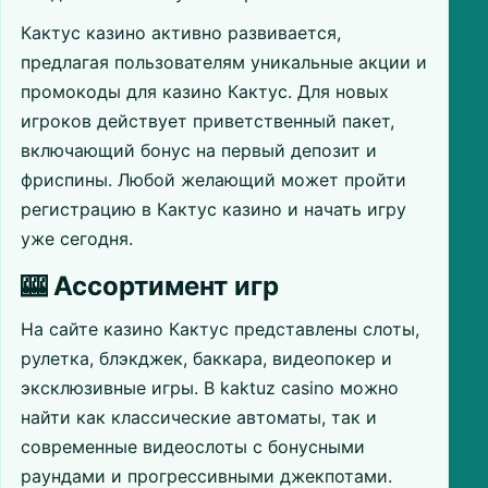
Кактус казино активно развивается,
предлагая пользователям уникальные акции и
промокоды для казино Кактус. Для новых
игроков действует приветственный пакет,
включающий бонус на первый депозит и
фриспины. Любой желающий может пройти
регистрацию в Кактус казино и начать игру
уже сегодня.
🎰 Ассортимент игр
На сайте казино Кактус представлены слоты,
рулетка, блэкджек, баккара, видеопокер и
эксклюзивные игры. В kaktuz casino можно
найти как классические автоматы, так и
современные видеослоты с бонусными
раундами и прогрессивными джекпотами.