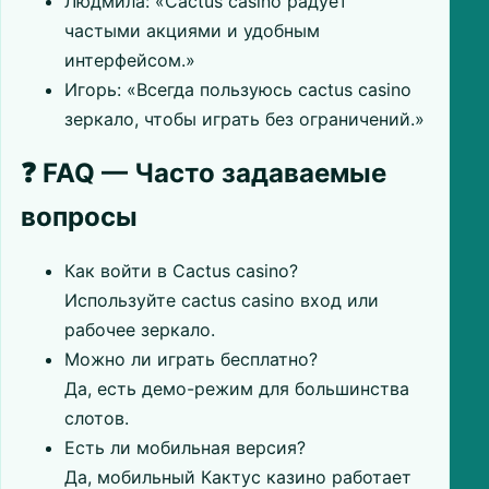
Людмила: «Cactus casino радует
частыми акциями и удобным
интерфейсом.»
Игорь: «Всегда пользуюсь cactus casino
зеркало, чтобы играть без ограничений.»
❓ FAQ — Часто задаваемые
вопросы
Как войти в Cactus casino?
Используйте cactus casino вход или
рабочее зеркало.
Можно ли играть бесплатно?
Да, есть демо-режим для большинства
слотов.
Есть ли мобильная версия?
Да, мобильный Кактус казино работает