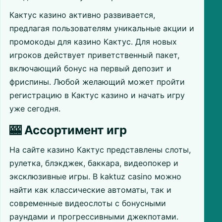
Кактус казино активно развивается,
предлагая пользователям уникальные акции и
промокоды для казино Кактус. Для новых
игроков действует приветственный пакет,
включающий бонус на первый депозит и
фриспины. Любой желающий может пройти
регистрацию в Кактус казино и начать игру
уже сегодня.
🎰 Ассортимент игр
На сайте казино Кактус представлены слоты,
рулетка, блэкджек, баккара, видеопокер и
эксклюзивные игры. В kaktuz casino можно
найти как классические автоматы, так и
современные видеослоты с бонусными
раундами и прогрессивными джекпотами.