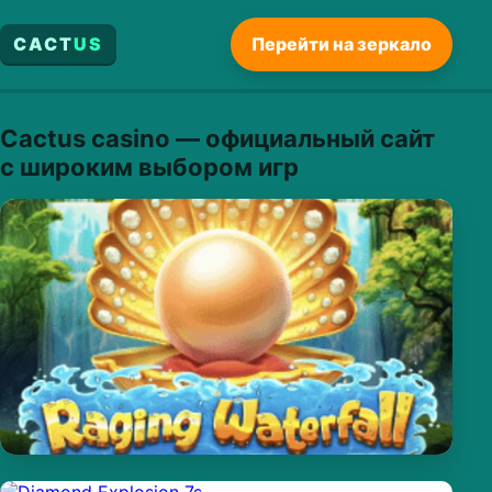
CACT
US
Перейти на зеркало
Cactus casino — официальный сайт
с широким выбором игр