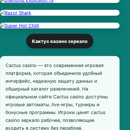
Кактус казино зеркало
Cactus casino — это современная игровая
платформа, которая объединила удобный
интерфейс, надежную защиту данных и
обширный каталог развлечений. На
официальном сайте Cactus casino доступны
игровые автоматы, live-игры, турниры и
бонусные программы. Игроки ценят cactus
casino зеркало рабочее, позволяющее
входить в систему без перебоев.