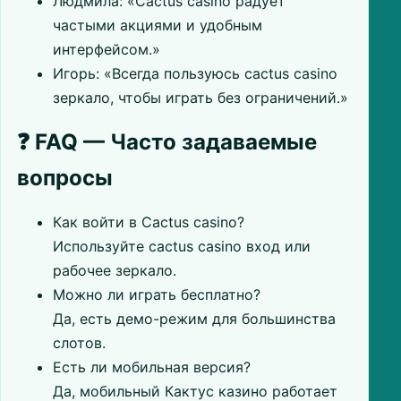
Людмила: «Cactus casino радует
частыми акциями и удобным
интерфейсом.»
Игорь: «Всегда пользуюсь cactus casino
зеркало, чтобы играть без ограничений.»
❓ FAQ — Часто задаваемые
вопросы
Как войти в Cactus casino?
Используйте cactus casino вход или
рабочее зеркало.
Можно ли играть бесплатно?
Да, есть демо-режим для большинства
слотов.
Есть ли мобильная версия?
Да, мобильный Кактус казино работает