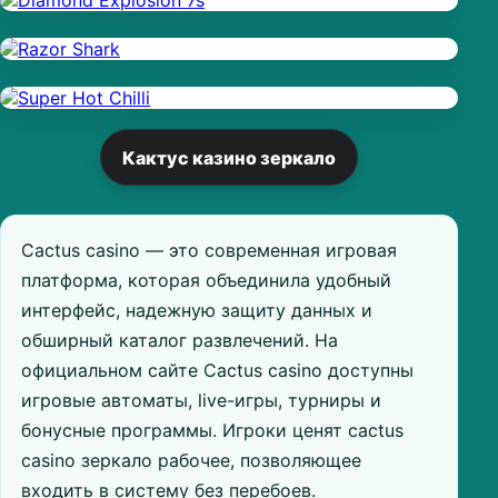
Кактус казино зеркало
Cactus casino — это современная игровая
платформа, которая объединила удобный
интерфейс, надежную защиту данных и
обширный каталог развлечений. На
официальном сайте Cactus casino доступны
игровые автоматы, live-игры, турниры и
бонусные программы. Игроки ценят cactus
casino зеркало рабочее, позволяющее
входить в систему без перебоев.