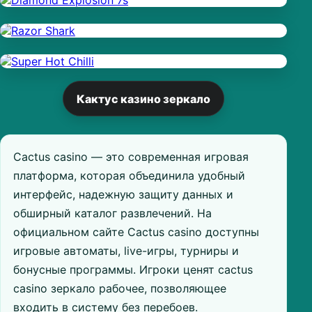
Кактус казино зеркало
Cactus casino — это современная игровая
платформа, которая объединила удобный
интерфейс, надежную защиту данных и
обширный каталог развлечений. На
официальном сайте Cactus casino доступны
игровые автоматы, live-игры, турниры и
бонусные программы. Игроки ценят cactus
casino зеркало рабочее, позволяющее
входить в систему без перебоев.