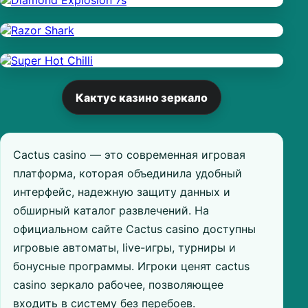
Кактус казино зеркало
Cactus casino — это современная игровая
платформа, которая объединила удобный
интерфейс, надежную защиту данных и
обширный каталог развлечений. На
официальном сайте Cactus casino доступны
игровые автоматы, live-игры, турниры и
бонусные программы. Игроки ценят cactus
casino зеркало рабочее, позволяющее
входить в систему без перебоев.