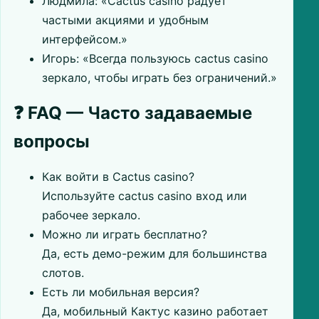
Людмила: «Cactus casino радует
частыми акциями и удобным
интерфейсом.»
Игорь: «Всегда пользуюсь cactus casino
зеркало, чтобы играть без ограничений.»
❓ FAQ — Часто задаваемые
вопросы
Как войти в Cactus casino?
Используйте cactus casino вход или
рабочее зеркало.
Можно ли играть бесплатно?
Да, есть демо-режим для большинства
слотов.
Есть ли мобильная версия?
Да, мобильный Кактус казино работает