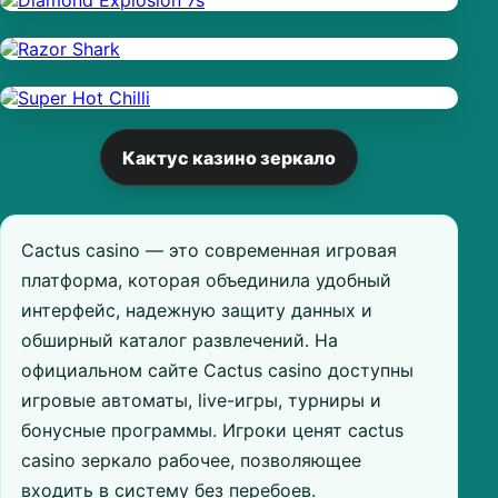
Кактус казино зеркало
Cactus casino — это современная игровая
платформа, которая объединила удобный
интерфейс, надежную защиту данных и
обширный каталог развлечений. На
официальном сайте Cactus casino доступны
игровые автоматы, live-игры, турниры и
бонусные программы. Игроки ценят cactus
casino зеркало рабочее, позволяющее
входить в систему без перебоев.