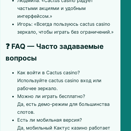
Людмила: «Cactus casino радует
частыми акциями и удобным
интерфейсом.»
Игорь: «Всегда пользуюсь cactus casino
зеркало, чтобы играть без ограничений.»
❓ FAQ — Часто задаваемые
вопросы
Как войти в Cactus casino?
Используйте cactus casino вход или
рабочее зеркало.
Можно ли играть бесплатно?
Да, есть демо-режим для большинства
слотов.
Есть ли мобильная версия?
Да, мобильный Кактус казино работает