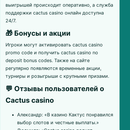
выигрышей происходит оперативно, а служба
поддержки cactus casino онлайн доступна
24/7.
🎁 Бонусы и акции
Игроки могут активировать cactus casino
promo code и получить cactus casino no
deposit bonus codes. Также на сайте
регулярно появляются временные акции,
турниры и розыгрыши с крупными призами.
💬 Отзывы пользователей о
Cactus casino
Александр: «В казино Кактус понравился
выбор слотов и честные выплаты.»