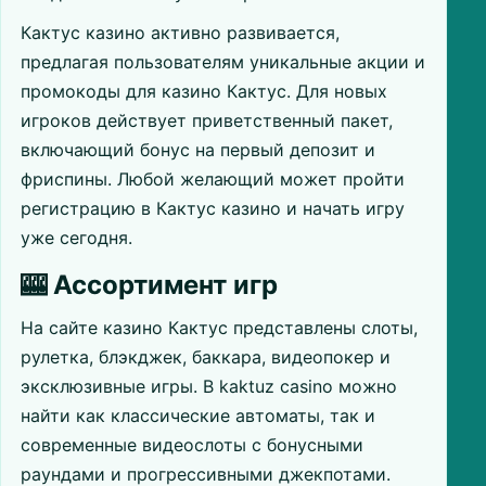
Кактус казино активно развивается,
предлагая пользователям уникальные акции и
промокоды для казино Кактус. Для новых
игроков действует приветственный пакет,
включающий бонус на первый депозит и
фриспины. Любой желающий может пройти
регистрацию в Кактус казино и начать игру
уже сегодня.
🎰 Ассортимент игр
На сайте казино Кактус представлены слоты,
рулетка, блэкджек, баккара, видеопокер и
эксклюзивные игры. В kaktuz casino можно
найти как классические автоматы, так и
современные видеослоты с бонусными
раундами и прогрессивными джекпотами.