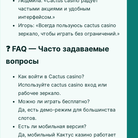
Людмила: «Cactus casino радует
частыми акциями и удобным
интерфейсом.»
Игорь: «Всегда пользуюсь cactus casino
зеркало, чтобы играть без ограничений.»
❓ FAQ — Часто задаваемые
вопросы
Как войти в Cactus casino?
Используйте cactus casino вход или
рабочее зеркало.
Можно ли играть бесплатно?
Да, есть демо-режим для большинства
слотов.
Есть ли мобильная версия?
Да, мобильный Кактус казино работает