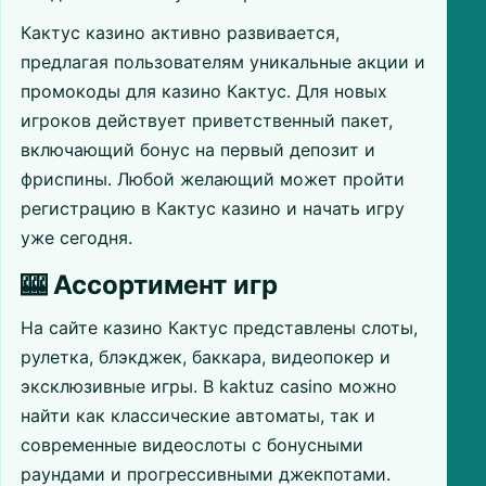
Кактус казино активно развивается,
предлагая пользователям уникальные акции и
промокоды для казино Кактус. Для новых
игроков действует приветственный пакет,
включающий бонус на первый депозит и
фриспины. Любой желающий может пройти
регистрацию в Кактус казино и начать игру
уже сегодня.
🎰 Ассортимент игр
На сайте казино Кактус представлены слоты,
рулетка, блэкджек, баккара, видеопокер и
эксклюзивные игры. В kaktuz casino можно
найти как классические автоматы, так и
современные видеослоты с бонусными
раундами и прогрессивными джекпотами.