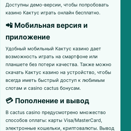
Доступны демо-версии, чтобы попробовать
казино Кактус играть онлайн бесплатно.
📲 Мобильная версия и
приложение
Удобный мобильный Кактус казино дает
возможность играть на смартфоне или
планшете без потери качества. Также можно
скачать Кактус казино на устройство, чтобы
всегда иметь быстрый доступ к любимым
слотам и casino cactus бонусам.
💳 Пополнение и вывод
В cactus casino предусмотрено множество
способов оплаты: карты Visa/MasterCard,
электронные кошельки, криптовалюты. Вывод