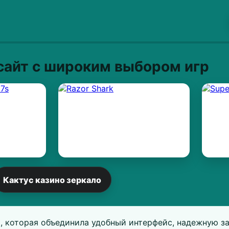
сайт с широким выбором игр
Кактус казино зеркало
а, которая объединила удобный интерфейс, надежную з