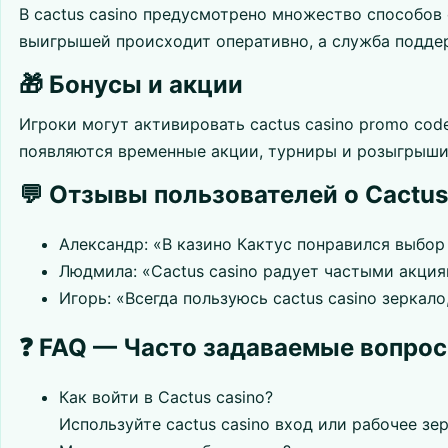
В cactus casino предусмотрено множество способов 
выигрышей происходит оперативно, а служба поддерж
🎁 Бонусы и акции
Игроки могут активировать cactus casino promo code 
появляются временные акции, турниры и розыгрыши
💬 Отзывы пользователей о Cactus
Александр: «В казино Кактус понравился выбор
Людмила: «Cactus casino радует частыми акци
Игорь: «Всегда пользуюсь cactus casino зеркало
❓ FAQ — Часто задаваемые вопро
Как войти в Cactus casino?
Используйте cactus casino вход или рабочее зер