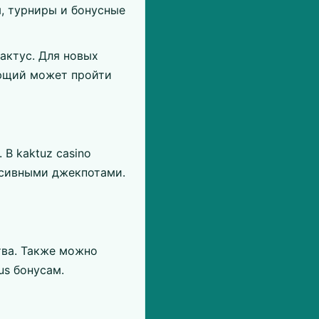
ы, турниры и бонусные
актус. Для новых
ающий может пройти
 В kaktuz casino
ссивными джекпотами.
тва. Также можно
us бонусам.