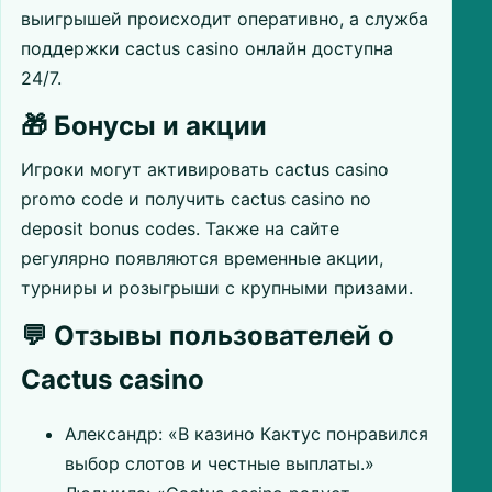
выигрышей происходит оперативно, а служба
поддержки cactus casino онлайн доступна
24/7.
🎁 Бонусы и акции
Игроки могут активировать cactus casino
promo code и получить cactus casino no
deposit bonus codes. Также на сайте
регулярно появляются временные акции,
турниры и розыгрыши с крупными призами.
💬 Отзывы пользователей о
Cactus casino
Александр: «В казино Кактус понравился
выбор слотов и честные выплаты.»