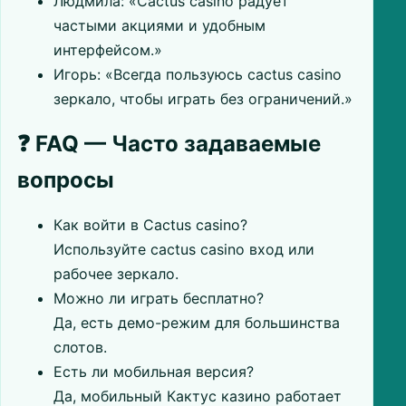
Людмила: «Cactus casino радует
частыми акциями и удобным
интерфейсом.»
Игорь: «Всегда пользуюсь cactus casino
зеркало, чтобы играть без ограничений.»
❓ FAQ — Часто задаваемые
вопросы
Как войти в Cactus casino?
Используйте cactus casino вход или
рабочее зеркало.
Можно ли играть бесплатно?
Да, есть демо-режим для большинства
слотов.
Есть ли мобильная версия?
Да, мобильный Кактус казино работает