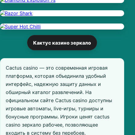
Кактус казино зеркало
Cactus casino — это современная игровая
платформа, которая объединила удобный
интерфейс, надежную защиту данных и
обширный каталог развлечений. На
официальном сайте Cactus casino доступны
игровые автоматы, live-игры, турниры и
бонусные программы. Игроки ценят cactus
casino зеркало рабочее, позволяющее
входить в систему без перебоев.