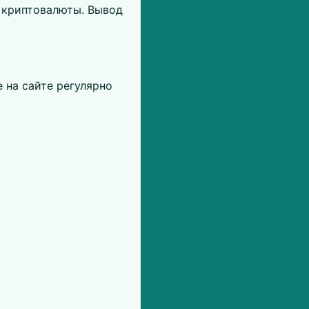
, криптовалюты. Вывод
е на сайте регулярно