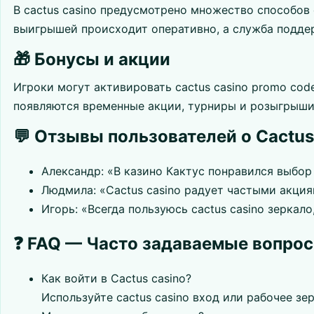
В cactus casino предусмотрено множество способов 
выигрышей происходит оперативно, а служба поддерж
🎁 Бонусы и акции
Игроки могут активировать cactus casino promo code 
появляются временные акции, турниры и розыгрыши
💬 Отзывы пользователей о Cactus
Александр: «В казино Кактус понравился выбор
Людмила: «Cactus casino радует частыми акци
Игорь: «Всегда пользуюсь cactus casino зеркало
❓ FAQ — Часто задаваемые вопро
Как войти в Cactus casino?
Используйте cactus casino вход или рабочее зер