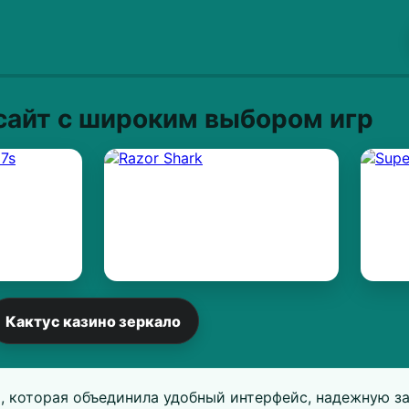
сайт с широким выбором игр
Кактус казино зеркало
а, которая объединила удобный интерфейс, надежную з