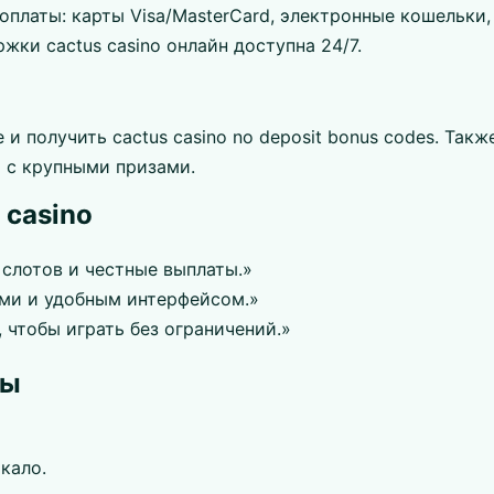
оплаты: карты Visa/MasterCard, электронные кошельки
ки cactus casino онлайн доступна 24/7.
и получить cactus casino no deposit bonus codes. Такж
 с крупными призами.
 casino
 слотов и честные выплаты.»
ями и удобным интерфейсом.»
, чтобы играть без ограничений.»
сы
кало.