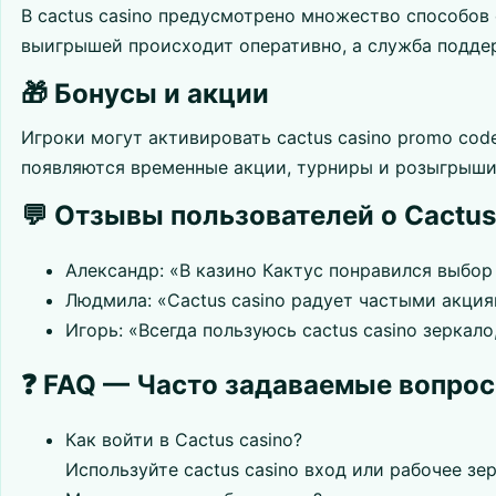
В cactus casino предусмотрено множество способов 
выигрышей происходит оперативно, а служба поддерж
🎁 Бонусы и акции
Игроки могут активировать cactus casino promo code 
появляются временные акции, турниры и розыгрыши
💬 Отзывы пользователей о Cactus
Александр: «В казино Кактус понравился выбор
Людмила: «Cactus casino радует частыми акци
Игорь: «Всегда пользуюсь cactus casino зеркало
❓ FAQ — Часто задаваемые вопро
Как войти в Cactus casino?
Используйте cactus casino вход или рабочее зер