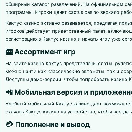
обширный каталог развлечений. На официальном сайт
программы. Игроки ценят cactus casino зеркало раб
Кактус казино активно развивается, предлагая поль
игроков действует приветственный пакет, включаю
регистрацию в Кактус казино и начать игру уже сего
🎰 Ассортимент игр
На сайте казино Кактус представлены слоты, рулетка
можно найти как классические автоматы, так и со
Доступны демо-версии, чтобы попробовать казино Ка
📲 Мобильная версия и приложени
Удобный мобильный Кактус казино дает возможность
скачать Кактус казино на устройство, чтобы всегда
💳 Пополнение и вывод