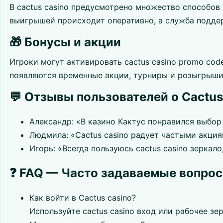
В cactus casino предусмотрено множество способов 
выигрышей происходит оперативно, а служба поддерж
🎁 Бонусы и акции
Игроки могут активировать cactus casino promo code 
появляются временные акции, турниры и розыгрыши
💬 Отзывы пользователей о Cactus
Александр: «В казино Кактус понравился выбор
Людмила: «Cactus casino радует частыми акци
Игорь: «Всегда пользуюсь cactus casino зеркало
❓ FAQ — Часто задаваемые вопро
Как войти в Cactus casino?
Используйте cactus casino вход или рабочее зер