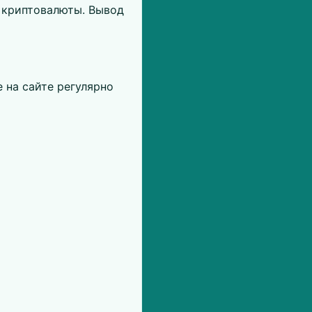
, криптовалюты. Вывод
е на сайте регулярно