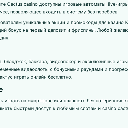
е Cactus casino доступны игровые автоматы, live-игр
очее, позволяющее входить в систему без перебоев.
зователям уникальные акции и промокоды для казино К
щий бонус на первый депозит и фриспины. Любой жел
дня.
, блэкджек, баккара, видеопокер и эксклюзивные игры.
временные видеослоты с бонусными раундами и прогре
ктус играть онлайн бесплатно.
е
 играть на смартфоне или планшете без потери качес
 иметь быстрый доступ к любимым слотам и casino cact