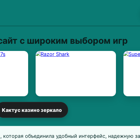
сайт с широким выбором игр
Кактус казино зеркало
а, которая объединила удобный интерфейс, надежную з