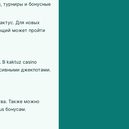
ы, турниры и бонусные
актус. Для новых
ающий может пройти
 В kaktuz casino
ссивными джекпотами.
тва. Также можно
us бонусам.