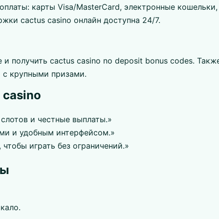
оплаты: карты Visa/MasterCard, электронные кошельки
ки cactus casino онлайн доступна 24/7.
и получить cactus casino no deposit bonus codes. Такж
 с крупными призами.
 casino
 слотов и честные выплаты.»
ями и удобным интерфейсом.»
, чтобы играть без ограничений.»
сы
кало.