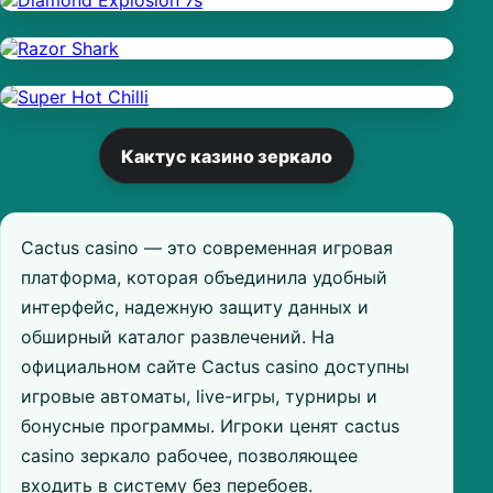
Кактус казино зеркало
Cactus casino — это современная игровая
платформа, которая объединила удобный
интерфейс, надежную защиту данных и
обширный каталог развлечений. На
официальном сайте Cactus casino доступны
игровые автоматы, live-игры, турниры и
бонусные программы. Игроки ценят cactus
casino зеркало рабочее, позволяющее
входить в систему без перебоев.