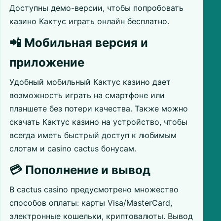
Доступны демо-версии, чтобы попробовать
казино Кактус играть онлайн бесплатно.
📲 Мобильная версия и
приложение
Удобный мобильный Кактус казино дает
возможность играть на смартфоне или
планшете без потери качества. Также можно
скачать Кактус казино на устройство, чтобы
всегда иметь быстрый доступ к любимым
слотам и casino cactus бонусам.
💳 Пополнение и вывод
В cactus casino предусмотрено множество
способов оплаты: карты Visa/MasterCard,
электронные кошельки, криптовалюты. Вывод