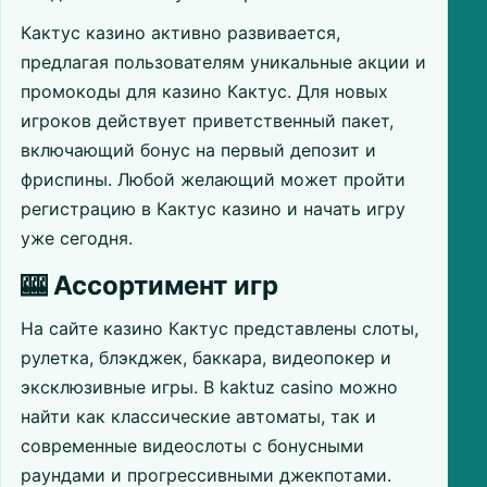
Кактус казино активно развивается,
предлагая пользователям уникальные акции и
промокоды для казино Кактус. Для новых
игроков действует приветственный пакет,
включающий бонус на первый депозит и
фриспины. Любой желающий может пройти
регистрацию в Кактус казино и начать игру
уже сегодня.
🎰 Ассортимент игр
На сайте казино Кактус представлены слоты,
рулетка, блэкджек, баккара, видеопокер и
эксклюзивные игры. В kaktuz casino можно
найти как классические автоматы, так и
современные видеослоты с бонусными
раундами и прогрессивными джекпотами.