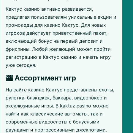
Кактус казино активно развивается,
предлагая пользователям уникальные акции и
промокоды для казино Кактус. Для новых
игроков действует приветственный пакет,
включающий бонус на первый депозит и
фриспины. Любой желающий может пройти
регистрацию в Кактус казино и начать игру
уже сегодня.
🎰 Ассортимент игр
На сайте казино Кактус представлены слоты,
рулетка, блэкджек, баккара, видеопокер и
эксклюзивные игры. В kaktuz casino можно
найти как классические автоматы, так и
современные видеослоты с бонусными
раундами и прогрессивными джекпотами.