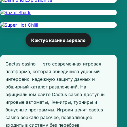
Кактус казино зеркало
Cactus casino — это современная игровая
платформа, которая объединила удобный
интерфейс, надежную защиту данных и
обширный каталог развлечений. На
официальном сайте Cactus casino доступны
игровые автоматы, live-игры, турниры и
бонусные программы. Игроки ценят cactus
casino зеркало рабочее, позволяющее
входить в систему без перебоев.