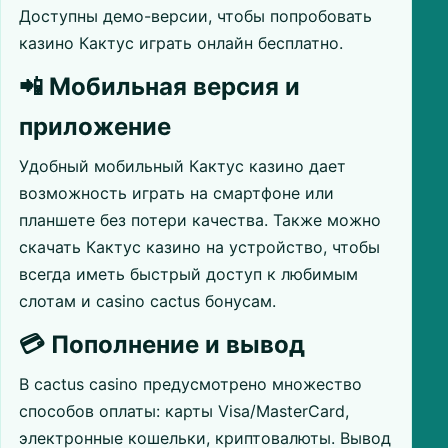
Доступны демо-версии, чтобы попробовать
казино Кактус играть онлайн бесплатно.
📲 Мобильная версия и
приложение
Удобный мобильный Кактус казино дает
возможность играть на смартфоне или
планшете без потери качества. Также можно
скачать Кактус казино на устройство, чтобы
всегда иметь быстрый доступ к любимым
слотам и casino cactus бонусам.
💳 Пополнение и вывод
В cactus casino предусмотрено множество
способов оплаты: карты Visa/MasterCard,
электронные кошельки, криптовалюты. Вывод