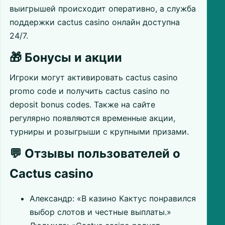
выигрышей происходит оперативно, а служба
поддержки cactus casino онлайн доступна
24/7.
🎁 Бонусы и акции
Игроки могут активировать cactus casino
promo code и получить cactus casino no
deposit bonus codes. Также на сайте
регулярно появляются временные акции,
турниры и розыгрыши с крупными призами.
💬 Отзывы пользователей о
Cactus casino
Александр: «В казино Кактус понравился
выбор слотов и честные выплаты.»