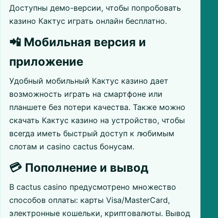
Доступны демо-версии, чтобы попробовать
казино Кактус играть онлайн бесплатно.
📲 Мобильная версия и
приложение
Удобный мобильный Кактус казино дает
возможность играть на смартфоне или
планшете без потери качества. Также можно
скачать Кактус казино на устройство, чтобы
всегда иметь быстрый доступ к любимым
слотам и casino cactus бонусам.
💳 Пополнение и вывод
В cactus casino предусмотрено множество
способов оплаты: карты Visa/MasterCard,
электронные кошельки, криптовалюты. Вывод