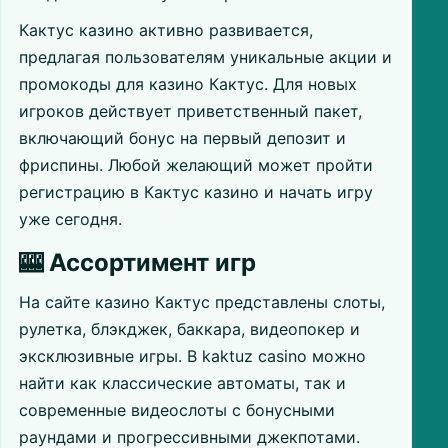
Кактус казино активно развивается,
предлагая пользователям уникальные акции и
промокоды для казино Кактус. Для новых
игроков действует приветственный пакет,
включающий бонус на первый депозит и
фриспины. Любой желающий может пройти
регистрацию в Кактус казино и начать игру
уже сегодня.
🎰 Ассортимент игр
На сайте казино Кактус представлены слоты,
рулетка, блэкджек, баккара, видеопокер и
эксклюзивные игры. В kaktuz casino можно
найти как классические автоматы, так и
современные видеослоты с бонусными
раундами и прогрессивными джекпотами.