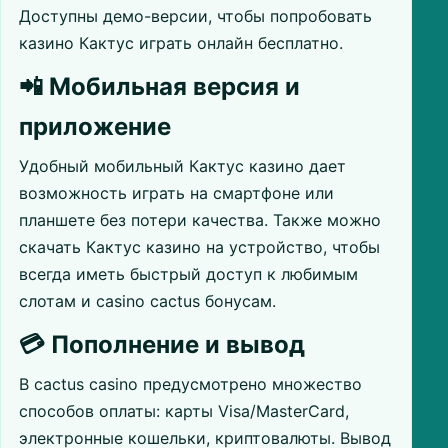
Доступны демо-версии, чтобы попробовать
казино Кактус играть онлайн бесплатно.
📲 Мобильная версия и
приложение
Удобный мобильный Кактус казино дает
возможность играть на смартфоне или
планшете без потери качества. Также можно
скачать Кактус казино на устройство, чтобы
всегда иметь быстрый доступ к любимым
слотам и casino cactus бонусам.
💳 Пополнение и вывод
В cactus casino предусмотрено множество
способов оплаты: карты Visa/MasterCard,
электронные кошельки, криптовалюты. Вывод