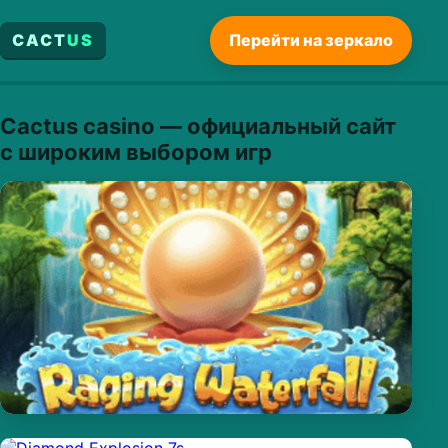
CACT
US
Перейти на зеркало
Cactus casino — официальный сайт
с широким выбором игр