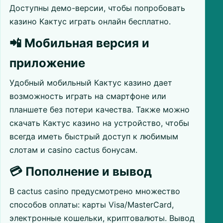
Доступны демо-версии, чтобы попробовать
казино Кактус играть онлайн бесплатно.
📲 Мобильная версия и
приложение
Удобный мобильный Кактус казино дает
возможность играть на смартфоне или
планшете без потери качества. Также можно
скачать Кактус казино на устройство, чтобы
всегда иметь быстрый доступ к любимым
слотам и casino cactus бонусам.
💳 Пополнение и вывод
В cactus casino предусмотрено множество
способов оплаты: карты Visa/MasterCard,
электронные кошельки, криптовалюты. Вывод