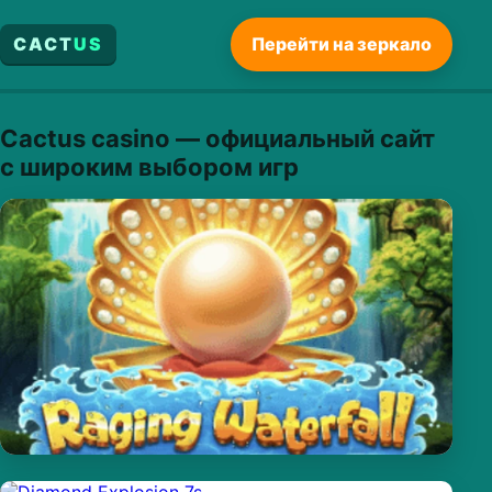
CACT
US
Перейти на зеркало
Cactus casino — официальный сайт
с широким выбором игр