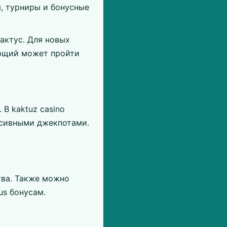
ы, турниры и бонусные
актус. Для новых
ающий может пройти
 В kaktuz casino
ссивными джекпотами.
тва. Также можно
us бонусам.