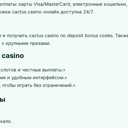
оплаты: карты Visa/MasterCard, электронные кошельки
ки cactus casino онлайн доступна 24/7.
и получить cactus casino no deposit bonus codes. Такж
 с крупными призами.
 casino
 слотов и честные выплаты.»
ями и удобным интерфейсом.»
, чтобы играть без ограничений.»
сы
кало.