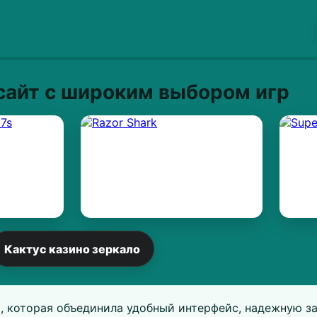
сайт с широким выбором игр
Кактус казино зеркало
а, которая объединила удобный интерфейс, надежную з