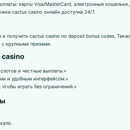
оплаты: карты Visa/MasterCard, электронные кошельки
ки cactus casino онлайн доступна 24/7.
и получить cactus casino no deposit bonus codes. Такж
 с крупными призами.
 casino
 слотов и честные выплаты.»
ями и удобным интерфейсом.»
, чтобы играть без ограничений.»
сы
кало.