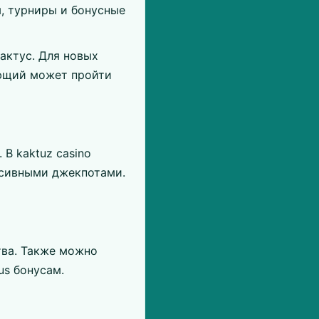
ы, турниры и бонусные
актус. Для новых
ающий может пройти
 В kaktuz casino
ссивными джекпотами.
тва. Также можно
us бонусам.