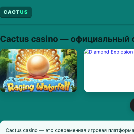
CACT
US
Cactus casino — официальный 
Cactus casino — это современная игровая платформ