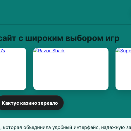
сайт с широким выбором игр
Кактус казино зеркало
а, которая объединила удобный интерфейс, надежную з