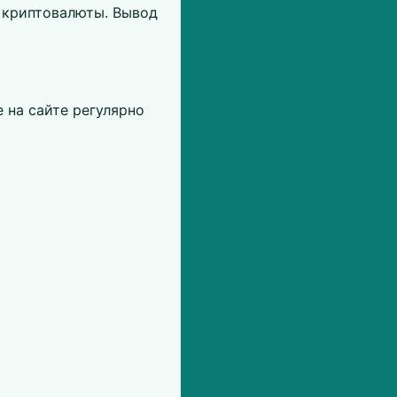
, криптовалюты. Вывод
е на сайте регулярно