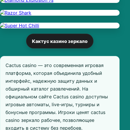
Кактус казино зеркало
Cactus casino — это современная игровая
платформа, которая объединила удобный
интерфейс, надежную защиту данных и
обширный каталог развлечений. На
официальном сайте Cactus casino доступны
игровые автоматы, live-игры, турниры и
бонусные программы. Игроки ценят cactus
casino зеркало рабочее, позволяющее
входить в систему без перебоев.