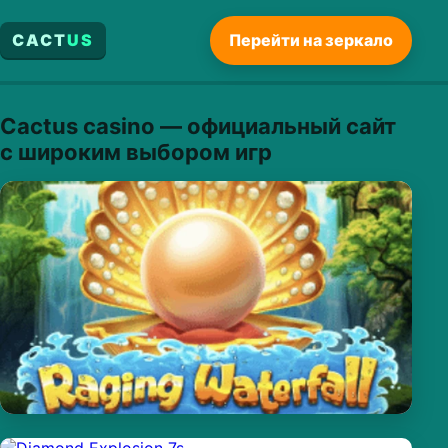
CACT
US
Перейти на зеркало
Cactus casino — официальный сайт
с широким выбором игр