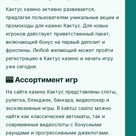
Кактус казино активно развивается,
предлагая пользователям уникальные акции и
промокоды для казино Кактус. Для новых
игроков действует приветственный пакет,
включающий бонус на первый депозит и
фриспины. Любой желающий может пройти
регистрацию в Кактус казино и начать игру
уже сегодня.
🎰 Ассортимент игр
На сайте казино Кактус представлены слоты,
рулетка, блэкджек, баккара, видеопокер и
эксклюзивные игры. В kaktuz casino можно
найти как классические автоматы, так и
современные видеослоты с бонусными
раундами и прогрессивными джекпотами.