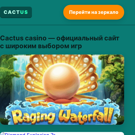
CACT
US
Перейти на зеркало
Cactus casino — официальный сайт
с широким выбором игр