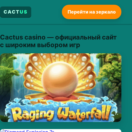
CACT
US
Перейти на зеркало
Cactus casino — официальный сайт
с широким выбором игр