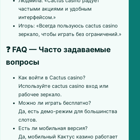
Людмила: «Cactus casino радует
частыми акциями и удобным
интерфейсом.»
Игорь: «Всегда пользуюсь cactus casino
зеркало, чтобы играть без ограничений.»
❓ FAQ — Часто задаваемые
вопросы
Как войти в Cactus casino?
Используйте cactus casino вход или
рабочее зеркало.
Можно ли играть бесплатно?
Да, есть демо-режим для большинства
слотов.
Есть ли мобильная версия?
Да, мобильный Кактус казино работает