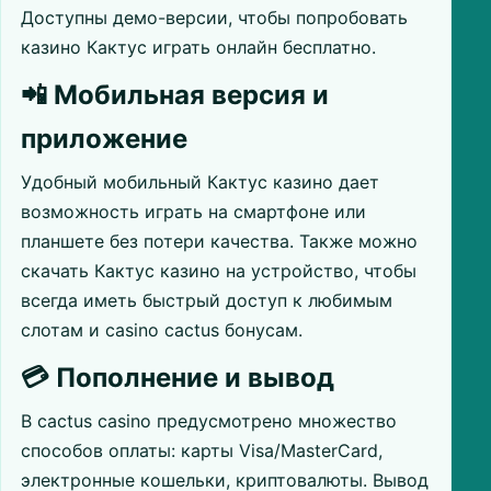
Доступны демо-версии, чтобы попробовать
казино Кактус играть онлайн бесплатно.
📲 Мобильная версия и
приложение
Удобный мобильный Кактус казино дает
возможность играть на смартфоне или
планшете без потери качества. Также можно
скачать Кактус казино на устройство, чтобы
всегда иметь быстрый доступ к любимым
слотам и casino cactus бонусам.
💳 Пополнение и вывод
В cactus casino предусмотрено множество
способов оплаты: карты Visa/MasterCard,
электронные кошельки, криптовалюты. Вывод