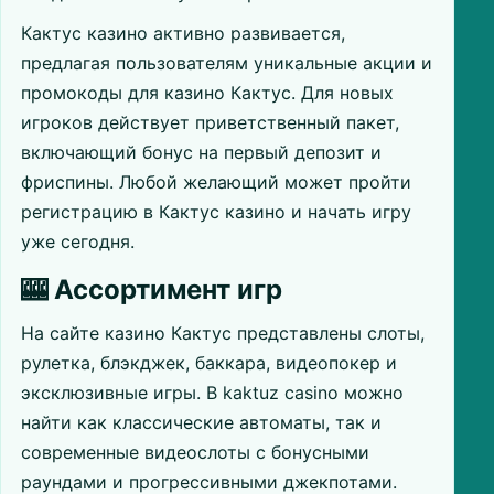
Кактус казино активно развивается,
предлагая пользователям уникальные акции и
промокоды для казино Кактус. Для новых
игроков действует приветственный пакет,
включающий бонус на первый депозит и
фриспины. Любой желающий может пройти
регистрацию в Кактус казино и начать игру
уже сегодня.
🎰 Ассортимент игр
На сайте казино Кактус представлены слоты,
рулетка, блэкджек, баккара, видеопокер и
эксклюзивные игры. В kaktuz casino можно
найти как классические автоматы, так и
современные видеослоты с бонусными
раундами и прогрессивными джекпотами.