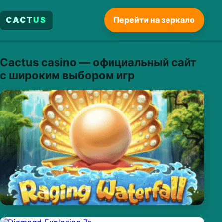
CACT
US
Перейти на зеркало
Cactus casino — официальный сайт
с широким выбором игр