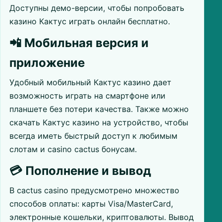
Доступны демо-версии, чтобы попробовать
казино Кактус играть онлайн бесплатно.
📲 Мобильная версия и
приложение
Удобный мобильный Кактус казино дает
возможность играть на смартфоне или
планшете без потери качества. Также можно
скачать Кактус казино на устройство, чтобы
всегда иметь быстрый доступ к любимым
слотам и casino cactus бонусам.
💳 Пополнение и вывод
В cactus casino предусмотрено множество
способов оплаты: карты Visa/MasterCard,
электронные кошельки, криптовалюты. Вывод