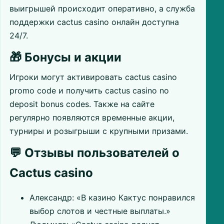
выигрышей происходит оперативно, а служба
поддержки cactus casino онлайн доступна
24/7.
🎁 Бонусы и акции
Игроки могут активировать cactus casino
promo code и получить cactus casino no
deposit bonus codes. Также на сайте
регулярно появляются временные акции,
турниры и розыгрыши с крупными призами.
💬 Отзывы пользователей о
Cactus casino
Александр: «В казино Кактус понравился
выбор слотов и честные выплаты.»