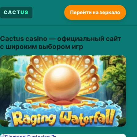
CACT
US
Перейти на зеркало
Cactus casino — официальный сайт
с широким выбором игр