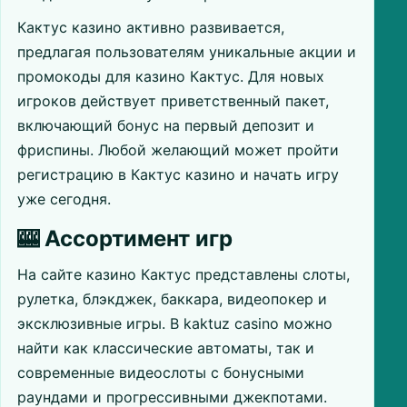
Кактус казино активно развивается,
предлагая пользователям уникальные акции и
промокоды для казино Кактус. Для новых
игроков действует приветственный пакет,
включающий бонус на первый депозит и
фриспины. Любой желающий может пройти
регистрацию в Кактус казино и начать игру
уже сегодня.
🎰 Ассортимент игр
На сайте казино Кактус представлены слоты,
рулетка, блэкджек, баккара, видеопокер и
эксклюзивные игры. В kaktuz casino можно
найти как классические автоматы, так и
современные видеослоты с бонусными
раундами и прогрессивными джекпотами.