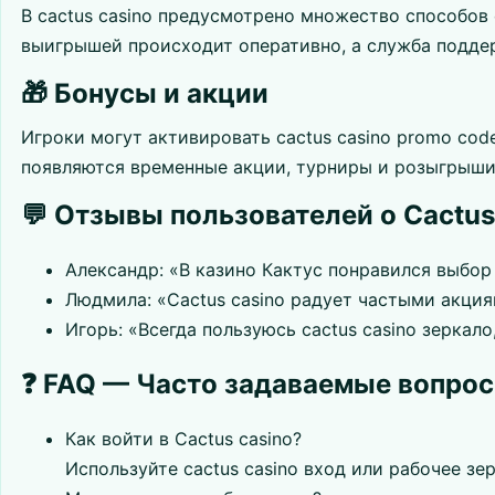
В cactus casino предусмотрено множество способов 
выигрышей происходит оперативно, а служба поддерж
🎁 Бонусы и акции
Игроки могут активировать cactus casino promo code 
появляются временные акции, турниры и розыгрыши
💬 Отзывы пользователей о Cactus
Александр: «В казино Кактус понравился выбор
Людмила: «Cactus casino радует частыми акци
Игорь: «Всегда пользуюсь cactus casino зеркало
❓ FAQ — Часто задаваемые вопро
Как войти в Cactus casino?
Используйте cactus casino вход или рабочее зер